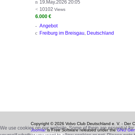
19.May.2026 20:05
10102
Views
6.000 €
Angebot
Freiburg im Breisgau
,
Deutschland
Copyright © 2026 Volvo Club Deutschland e. V. - Der Clu
We use cookies on our website. Some of them are essential for th
Joomla!
is Free Software released under the
GNU Gene