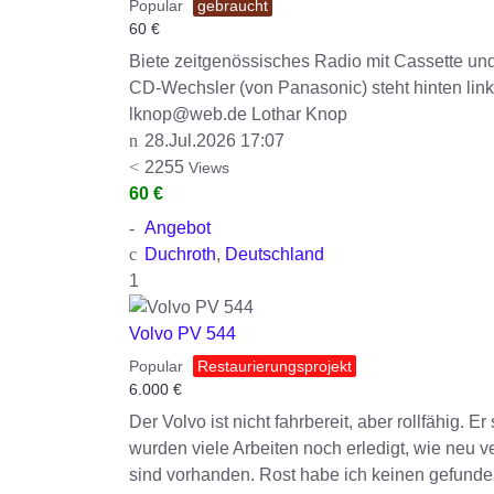
Popular
gebraucht
60
€
Biete zeitgenössisches Radio mit Cassette un
CD-Wechsler (von Panasonic) steht hinten links
lknop@web.de Lothar Knop
28.Jul.2026 17:07
2255
Views
60 €
Angebot
Duchroth
,
Deutschland
1
Volvo PV 544
Popular
Restaurierungsprojekt
6.000
€
Der Volvo ist nicht fahrbereit, aber rollfähig. 
wurden viele Arbeiten noch erledigt, wie neu
sind vorhanden. Rost habe ich keinen gefunden