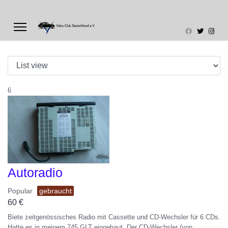
6
Autoradio
Popular
gebraucht
60
€
Biete zeitgenössisches Radio mit Cassette und CD-Wechsler für 6 CDs.
Hatte es in meinem 745 GLT eingebaut. Der CD-Wechsler (von