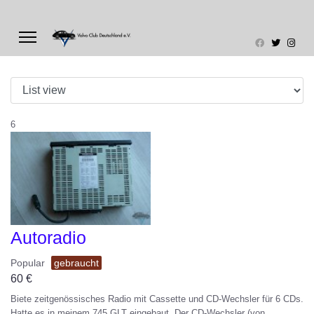
6
Autoradio
Popular
gebraucht
60
€
Biete zeitgenössisches Radio mit Cassette und CD-Wechsler für 6 CDs.
Hatte es in meinem 745 GLT eingebaut. Der CD-Wechsler (von