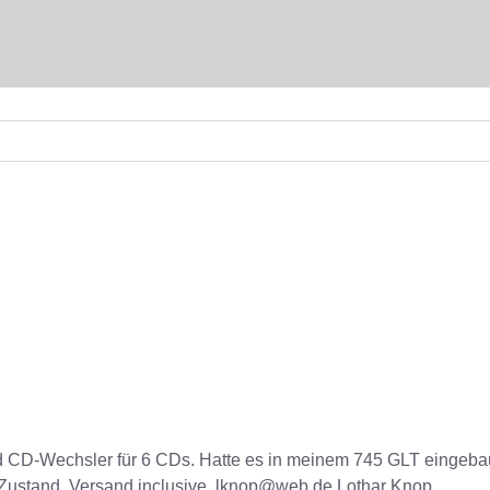
d CD-Wechsler für 6 CDs. Hatte es in meinem 745 GLT eingeba
er Zustand. Versand inclusive. lknop@web.de Lothar Knop