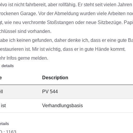
vo ist nicht fahrbereit, aber rollfähig. Er steht seit vielen Jahren
trockenen Garage. Vor der Abmeldung wurden viele Arbeiten no
gt, wie neu verchromte Stoßstangen oder neue Sitzbezüge. Pap
hlüssel sind vorhanden.
abe ich keinen gefunden, daher denke ich, dass er eine gute B
staurieren ist. Mir ist wichtig, dass er in gute Hände kommt.
hr Infos gerne melden.
 details
e
Description
ll
PV 544
ist
Verhandlungsbasis
tails
D :
1163