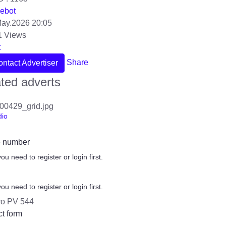
ebot
ay.2026 20:05
1 Views
t
Share
ntact Advertiser
ted adverts
dio
 number
you need to register or login first.
you need to register or login first.
t form