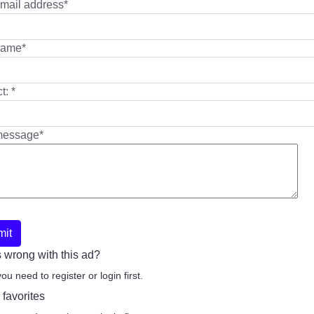
mail address
*
name
*
ct:
*
message
*
mit
 wrong with this ad?
you need to register or login first.
 favorites