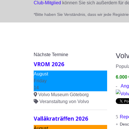
Club-Mitglied
können Sie sich außerdem für 
*Bitte haben Sie Verständnis, dass wir jede Registr
Vol
Nächste Termine
VROM 2026
Popul
August
6.000 
Friday
Ang
14
Volvo Museum Göteborg
Veranstaltung von Volvo
Repo
Vallåkraträffen 2026
Desc
August