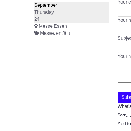
Your e
September
Thursday
24
Your 
Messe Essen
Messe, entfällt
Subje
Your 
Sub
What's
Sorry, 
Add to