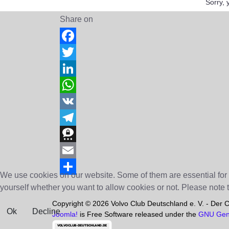
Sorry, 
Share on
Facebook
Twitter
LinkedIn
WhatsApp
VK
Telegram
Threema
Email
We use cookies on our website. Some of them are essential for th
Share
yourself whether you want to allow cookies or not. Please note tha
Copyright © 2026 Volvo Club Deutschland e. V. - Der Clu
Ok
Decline
Joomla!
is Free Software released under the
GNU Gene