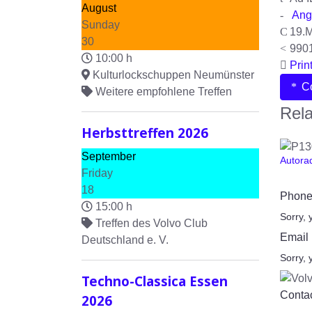
August
Ang
Sunday
19.M
30
990
10:00 h
Prin
Kulturlockschuppen Neumünster
Co
Weitere empfohlene Treffen
Rela
Herbsttreffen 2026
September
Autora
Friday
18
Phone
15:00 h
Sorry, 
Treffen des Volvo Club
Email
Deutschland e. V.
Sorry, 
Techno-Classica Essen
Contac
2026