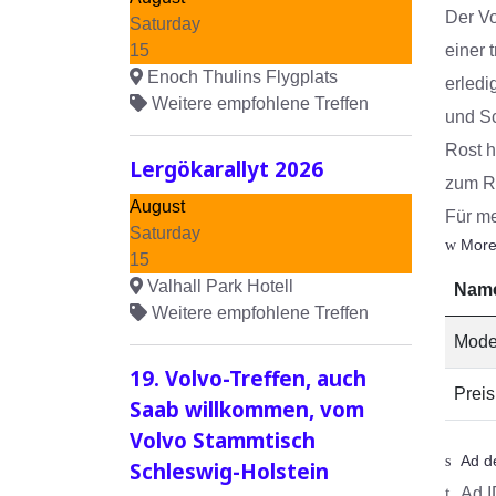
Der Vol
Saturday
15
einer 
Enoch Thulins Flygplats
erledi
Weitere empfohlene Treffen
und Sc
Rost h
Lergökarallyt 2026
zum Re
August
Für me
Saturday
More
15
Valhall Park Hotell
Nam
Weitere empfohlene Treffen
Mode
19. Volvo-Treffen, auch
Preis 
Saab willkommen, vom
Volvo Stammtisch
Ad de
Schleswig-Holstein
Ad I