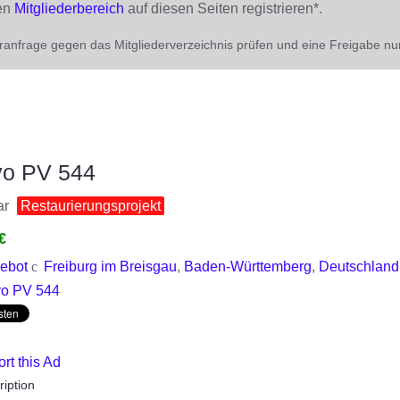
den
Mitgliederbereich
auf diesen Seiten registrieren*.
ieranfrage gegen das Mitgliederverzeichnis prüfen und eine Freigabe nur
vo PV 544
ar
Restaurierungsprojekt
€
ebot
Freiburg im Breisgau
,
Baden-Württemberg
,
Deutschland
rt this Ad
ription